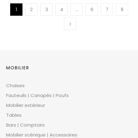
1
2
3
4
…
6
7
8
MOBILIER
Chaises
Fauteuils | Canapés | Poufs
Mobilier extérieur
Tables
Bars | Comptoirs
Mobilier scénique | Accessoires