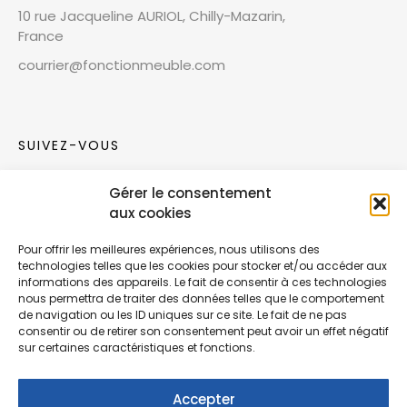
10 rue Jacqueline AURIOL, Chilly-Mazarin,
France
courrier@fonctionmeuble.com
SUIVEZ-VOUS
Gérer le consentement
Rejoignez notre communauté sur les réseaux
aux cookies
sociaux !
Pour offrir les meilleures expériences, nous utilisons des
technologies telles que les cookies pour stocker et/ou accéder aux
Nouvelles collections, vie de l’équipe ou
informations des appareils. Le fait de consentir à ces technologies
inspirations : soyez informés de nos dernières
nous permettra de traiter des données telles que le comportement
actualités.
de navigation ou les ID uniques sur ce site. Le fait de ne pas
consentir ou de retirer son consentement peut avoir un effet négatif
sur certaines caractéristiques et fonctions.
Accepter