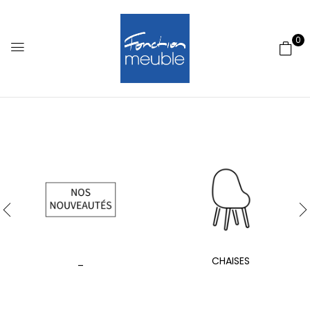
0
_
CHAISES