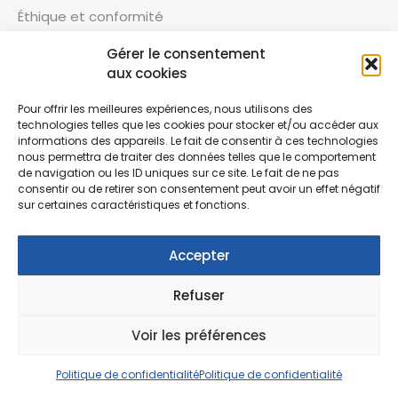
Éthique et conformité
Gérer le consentement
aux cookies
CONTACT
Pour offrir les meilleures expériences, nous utilisons des
technologies telles que les cookies pour stocker et/ou accéder aux
01 69 74 71 10
informations des appareils. Le fait de consentir à ces technologies
10 rue Jacqueline AURIOL, Chilly-Mazarin,
nous permettra de traiter des données telles que le comportement
de navigation ou les ID uniques sur ce site. Le fait de ne pas
France
consentir ou de retirer son consentement peut avoir un effet négatif
courrier@fonctionmeuble.com
sur certaines caractéristiques et fonctions.
Accepter
SUIVEZ-VOUS
Refuser
Voir les préférences
Rejoignez notre communauté sur les réseaux
sociaux !
Politique de confidentialité
Politique de confidentialité