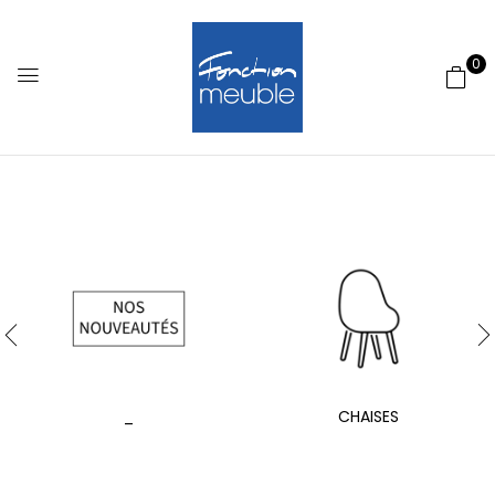
0
_
CHAISES