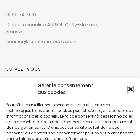
01 69 74 71 10
10 rue Jacqueline AURIOL, Chilly-Mazarin,
France
courrier@fonctionmeuble.com
SUIVEZ-VOUS
Gérer le consentement
Rejoignez notre communauté sur les réseaux
aux cookies
sociaux !
Pour offrir les meilleures expériences, nous utilisons des
technologies telles que les cookies pour stocker et/ou accéder aux
Nouvelles collections, vie de l’équipe ou
informations des appareils. Le fait de consentir à ces technologies
inspirations : soyez informés de nos dernières
nous permettra de traiter des données telles que le comportement
actualités.
de navigation ou les ID uniques sur ce site. Le fait de ne pas
consentir ou de retirer son consentement peut avoir un effet négatif
sur certaines caractéristiques et fonctions.