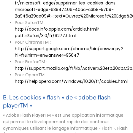
fr/microsoft-edge/supprimer-les-cookies-dans-
microsoft-edge-63947406-40ac-c3b8-57b9-
2a946a29ae09#:~:text=Ouvrez%20Microsoft%20Edge%
Pour SafariTM :
http://docs.info.apple.com/article.html?
path=Safari/3.0/fr/9277.html
Pour ChromeTM :
http://support.google.com/chrome/bin/answer.py?
hl=fr&hlrm=en&answer=95647
Pour FirefoxTM :
http://support.mozilla.org/fr/kb/Activer%20et%20d%C3
Pour OperaTM :
http://help.opera.com/Windows/10.20/fr/cookies.html
B. Les cookies « flash » de « adobe flash
playerTM »
« Adobe Flash PlayerTM » est une application informatique
qui permet le développement rapide des contenus
dynamiques utilisant le langage informatique « Flash ». Flash