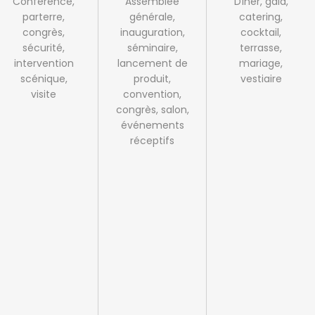
Conférence,
Assemblée
Dîner, gala,
parterre,
générale,
catering,
congrès,
inauguration,
cocktail,
sécurité,
séminaire,
terrasse,
intervention
lancement de
mariage,
scénique,
produit,
vestiaire
visite
convention,
congrès, salon,
événements
réceptifs