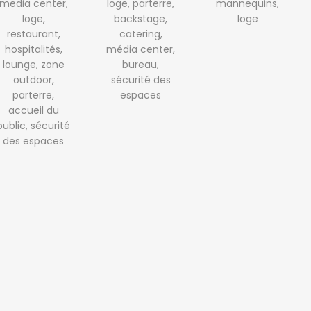
media center,
loge, parterre,
mannequins,
loge,
backstage,
loge
restaurant,
catering,
hospitalités,
média center,
lounge, zone
bureau,
outdoor,
sécurité des
parterre,
espaces
accueil du
public, sécurité
des espaces