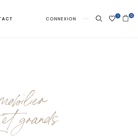
0
1
TACT
CONNEXION
mobilier
 et grands