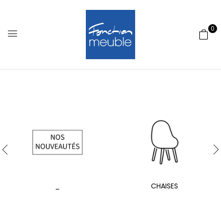
0
_
CHAISES