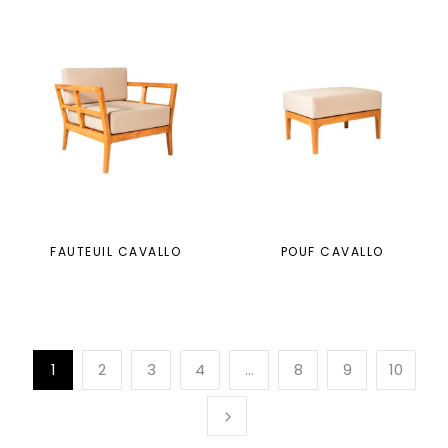
FAUTEUIL CAVALLO
POUF CAVALLO
1
2
3
4
…
8
9
10