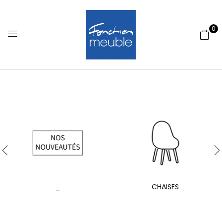
0
_
CHAISES