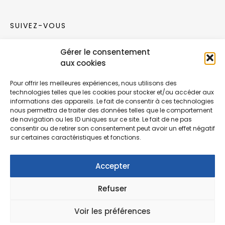
SUIVEZ-VOUS
Gérer le consentement
Rejoignez notre communauté sur les réseaux
aux cookies
sociaux !
Pour offrir les meilleures expériences, nous utilisons des
technologies telles que les cookies pour stocker et/ou accéder aux
Nouvelles collections, vie de l’équipe ou
informations des appareils. Le fait de consentir à ces technologies
inspirations : soyez informés de nos dernières
nous permettra de traiter des données telles que le comportement
actualités.
de navigation ou les ID uniques sur ce site. Le fait de ne pas
consentir ou de retirer son consentement peut avoir un effet négatif
sur certaines caractéristiques et fonctions.
Accepter
Refuser
© Copyright Fonction Meuble
2026
. Tous
droits réservés.
Voir les préférences