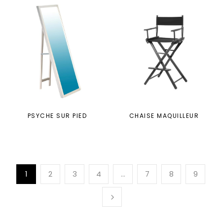
PSYCHE SUR PIED
CHAISE MAQUILLEUR
1
2
3
4
…
7
8
9