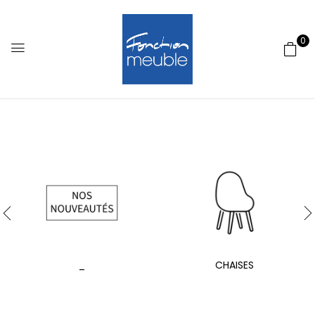
0
_
CHAISES