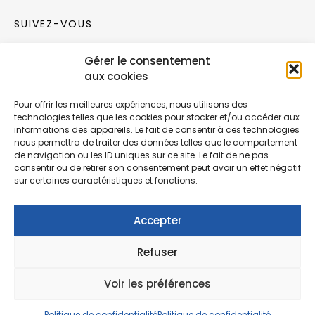
SUIVEZ-VOUS
Gérer le consentement
Rejoignez notre communauté sur les réseaux
aux cookies
sociaux !
Pour offrir les meilleures expériences, nous utilisons des
technologies telles que les cookies pour stocker et/ou accéder aux
Nouvelles collections, vie de l’équipe ou
informations des appareils. Le fait de consentir à ces technologies
inspirations : soyez informés de nos dernières
nous permettra de traiter des données telles que le comportement
actualités.
de navigation ou les ID uniques sur ce site. Le fait de ne pas
consentir ou de retirer son consentement peut avoir un effet négatif
sur certaines caractéristiques et fonctions.
Accepter
Refuser
© Copyright Fonction Meuble
2026
. Tous
droits réservés.
Voir les préférences
Politique de confidentialité
Politique de confidentialité