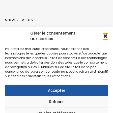
SUIVEZ-VOUS
Gérer le consentement
Rejoignez notre communauté sur les réseaux
aux cookies
sociaux !
Pour offrir les meilleures expériences, nous utilisons des
technologies telles que les cookies pour stocker et/ou accéder aux
Nouvelles collections, vie de l’équipe ou
informations des appareils. Le fait de consentir à ces technologies
inspirations : soyez informés de nos dernières
nous permettra de traiter des données telles que le comportement
actualités.
de navigation ou les ID uniques sur ce site. Le fait de ne pas
consentir ou de retirer son consentement peut avoir un effet négatif
sur certaines caractéristiques et fonctions.
Accepter
Refuser
© Copyright Fonction Meuble
2026
. Tous
droits réservés.