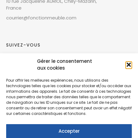
10 rue Jacqueline AURIOL, Chilly-Mazarin,
France
courrier@fonctionmeuble.com
SUIVEZ-VOUS
Gérer le consentement
Rejoignez notre communauté sur les réseaux
aux cookies
sociaux !
Pour offrir les meilleures expériences, nous utilisons des
technologies telles que les cookies pour stocker et/ou accéder aux
Nouvelles collections, vie de l’équipe ou
informations des appareils. Le fait de consentir à ces technologies
inspirations : soyez informés de nos dernières
nous permettra de traiter des données telles que le comportement
actualités.
de navigation ou les ID uniques sur ce site. Le fait de ne pas
consentir ou de retirer son consentement peut avoir un effet négatif
sur certaines caractéristiques et fonctions.
Accepter