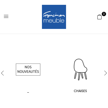
0
_
CHAISES