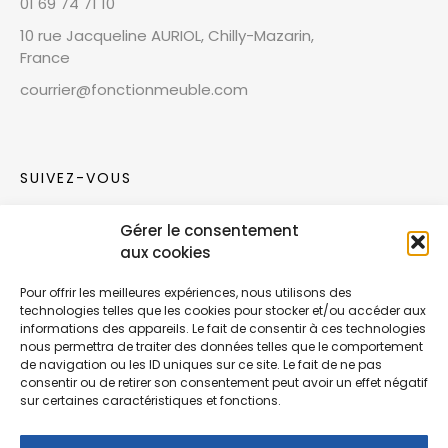
01 69 74 71 10
10 rue Jacqueline AURIOL, Chilly-Mazarin,
France
courrier@fonctionmeuble.com
SUIVEZ-VOUS
Gérer le consentement
Rejoignez notre communauté sur les réseaux
aux cookies
sociaux !
Pour offrir les meilleures expériences, nous utilisons des
technologies telles que les cookies pour stocker et/ou accéder aux
Nouvelles collections, vie de l’équipe ou
informations des appareils. Le fait de consentir à ces technologies
inspirations : soyez informés de nos dernières
nous permettra de traiter des données telles que le comportement
actualités.
de navigation ou les ID uniques sur ce site. Le fait de ne pas
consentir ou de retirer son consentement peut avoir un effet négatif
sur certaines caractéristiques et fonctions.