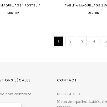
 MAQUILLAGE 1 POSTE / 1
TABLE A MAQUILLAGE 2 P
MIROIR
MIROIR
1
2
3
4
5
ATIONS LÉGALES
CONTACT
 de confidentialité
01 69 74 71 10
10 rue Jacqueline AURIOL, Chi
Mazarin,