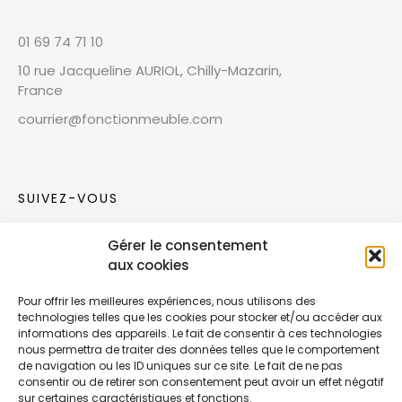
01 69 74 71 10
10 rue Jacqueline AURIOL, Chilly-Mazarin,
France
courrier@fonctionmeuble.com
SUIVEZ-VOUS
Gérer le consentement
Rejoignez notre communauté sur les réseaux
aux cookies
sociaux !
Pour offrir les meilleures expériences, nous utilisons des
technologies telles que les cookies pour stocker et/ou accéder aux
Nouvelles collections, vie de l’équipe ou
informations des appareils. Le fait de consentir à ces technologies
inspirations : soyez informés de nos dernières
nous permettra de traiter des données telles que le comportement
actualités.
de navigation ou les ID uniques sur ce site. Le fait de ne pas
consentir ou de retirer son consentement peut avoir un effet négatif
sur certaines caractéristiques et fonctions.