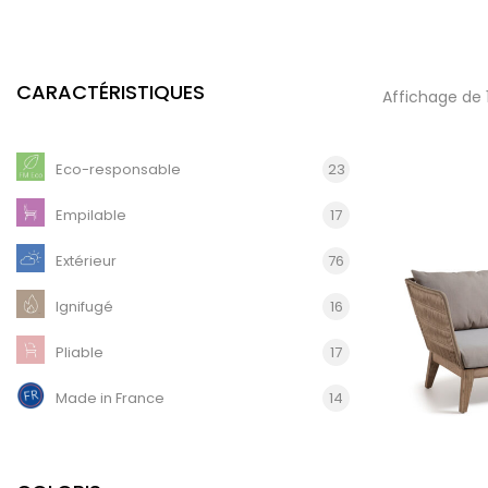
CARACTÉRISTIQUES
Affichage de 
Eco-responsable
23
Empilable
17
Extérieur
76
Ignifugé
16
Pliable
17
Made in France
14