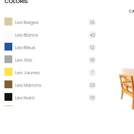
COLORIS
CA
Les Beiges
15
Les Blancs
42
Les Bleus
12
Les Gris
10
Les Jaunes
7
Les Marrons
23
Les Noirs
10
Les Oranges
1
Les Rouges
5