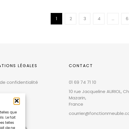
1
2
3
4
…
6
ATIONS LÉGALES
CONTACT
 de confidentialité
01 69 74 71 10
10 rue Jacqueline AURIOL, Chi
Mazarin,
France
telles que
courrier@fonctionmeuble.
. Le fait
 légales
s telles
et conformité
ait de ne