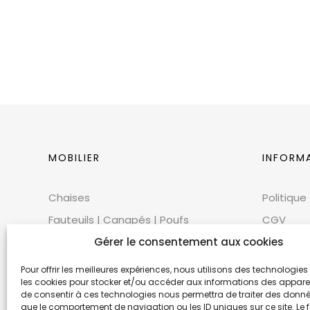
MOBILIER
INFORM
Chaises
Politique
Fauteuils | Canapés | Poufs
CGV
Mobilier extérieur
CGU
Gérer le consentement aux cookies
Tables
Cookies
Pour offrir les meilleures expériences, nous utilisons des technologies 
les cookies pour stocker et/ou accéder aux informations des appareils
Bars | Comptoirs
Mentions
de consentir à ces technologies nous permettra de traiter des donnée
Mobilier scénique | Accessoires
Éthique 
que le comportement de navigation ou les ID uniques sur ce site. Le f