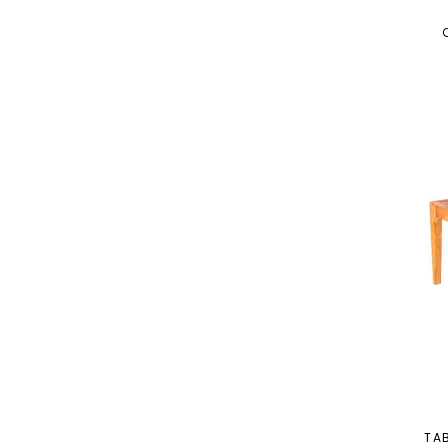
Les Verts
14
Les Roses
1
Les Violets
1
TA