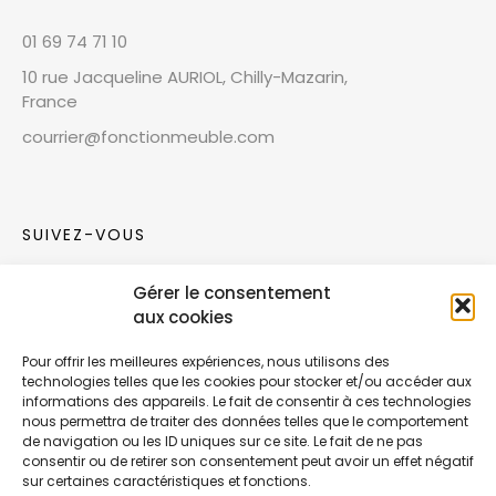
01 69 74 71 10
10 rue Jacqueline AURIOL, Chilly-Mazarin,
France
courrier@fonctionmeuble.com
SUIVEZ-VOUS
Gérer le consentement
Rejoignez notre communauté sur les réseaux
aux cookies
sociaux !
Pour offrir les meilleures expériences, nous utilisons des
technologies telles que les cookies pour stocker et/ou accéder aux
Nouvelles collections, vie de l’équipe ou
informations des appareils. Le fait de consentir à ces technologies
inspirations : soyez informés de nos dernières
nous permettra de traiter des données telles que le comportement
actualités.
de navigation ou les ID uniques sur ce site. Le fait de ne pas
consentir ou de retirer son consentement peut avoir un effet négatif
sur certaines caractéristiques et fonctions.