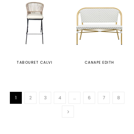
TABOURET CALVI
CANAPE EDITH
1
2
3
4
…
6
7
8