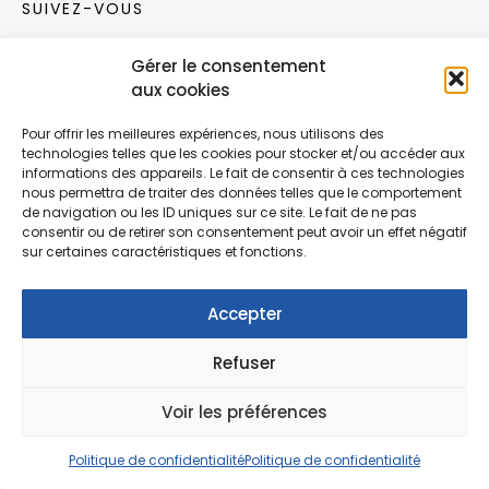
SUIVEZ-VOUS
Gérer le consentement
Rejoignez notre communauté sur les réseaux
aux cookies
sociaux !
Pour offrir les meilleures expériences, nous utilisons des
technologies telles que les cookies pour stocker et/ou accéder aux
Nouvelles collections, vie de l’équipe ou
informations des appareils. Le fait de consentir à ces technologies
inspirations : soyez informés de nos dernières
nous permettra de traiter des données telles que le comportement
actualités.
de navigation ou les ID uniques sur ce site. Le fait de ne pas
consentir ou de retirer son consentement peut avoir un effet négatif
sur certaines caractéristiques et fonctions.
Accepter
Refuser
© Copyright Fonction Meuble
2026
. Tous
droits réservés.
Voir les préférences
Politique de confidentialité
Politique de confidentialité