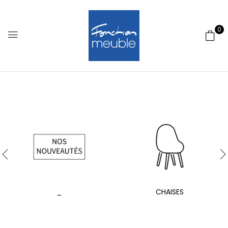
0
_
CHAISES