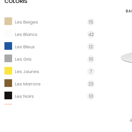
COLORIS
BA
Les Beiges
15
Les Blancs
42
Les Bleus
12
Les Gris
10
Les Jaunes
7
Les Marrons
23
Les Noirs
10
Les Oranges
1
Les Rouges
5