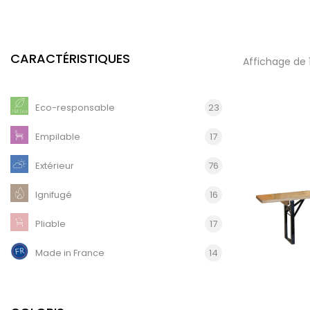
CARACTÉRISTIQUES
Affichage de 
Eco-responsable
23
Empilable
17
Extérieur
76
Ignifugé
16
Pliable
17
Made in France
14