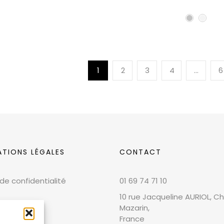
1
2
3
4
…
6
ATIONS LÉGALES
CONTACT
 de confidentialité
01 69 74 71 10
10 rue Jacqueline AURIOL, Chi
Mazarin,
France