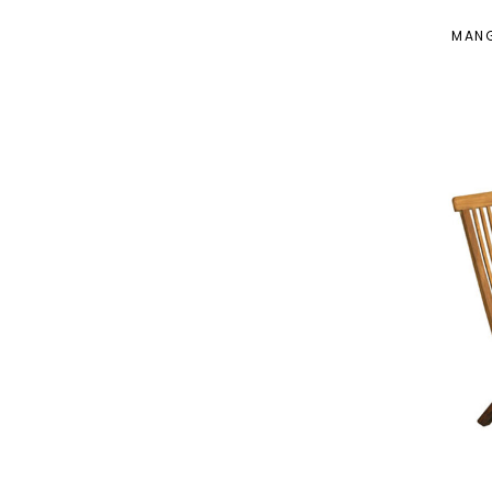
Les Verts
14
MANG
Les Roses
1
Les Violets
1