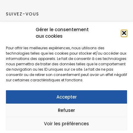
SUIVEZ-VOUS
Gérer le consentement
Rejoignez notre communauté sur les réseaux
aux cookies
sociaux !
Pour offrir les meilleures expériences, nous utilisons des
technologies telles que les cookies pour stocker et/ou accéder aux
Nouvelles collections, vie de l’équipe ou
informations des appareils. Le fait de consentir à ces technologies
inspirations : soyez informés de nos dernières
nous permettra de traiter des données telles que le comportement
actualités.
de navigation ou les ID uniques sur ce site. Le fait de ne pas
consentir ou de retirer son consentement peut avoir un effet négatif
sur certaines caractéristiques et fonctions.
Accepter
Refuser
© Copyright Fonction Meuble
2026
. Tous
droits réservés.
Voir les préférences