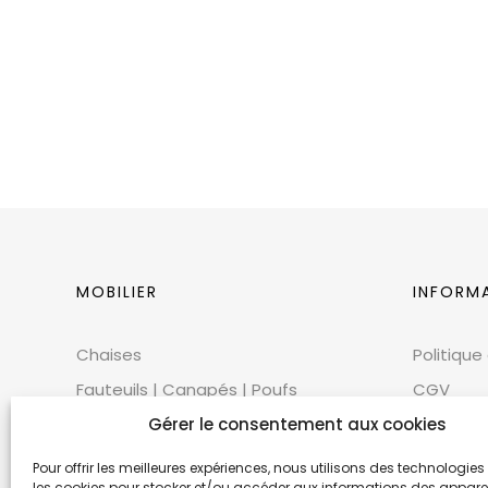
MOBILIER
INFORM
Chaises
Politique
Fauteuils | Canapés | Poufs
CGV
Mobilier extérieur
CGU
Gérer le consentement aux cookies
Tables
Cookies
Pour offrir les meilleures expériences, nous utilisons des technologies 
les cookies pour stocker et/ou accéder aux informations des appareils