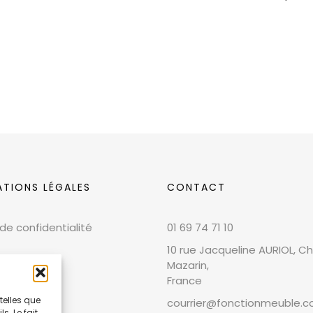
ATIONS LÉGALES
CONTACT
 de confidentialité
01 69 74 71 10
10 rue Jacqueline AURIOL, Chi
Mazarin,
France
telles que
courrier@fonctionmeuble.
. Le fait