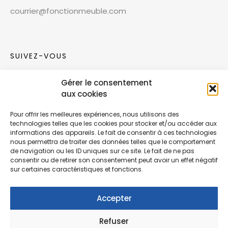
courrier@fonctionmeuble.com
SUIVEZ-VOUS
Gérer le consentement
Rejoignez notre communauté sur les réseaux
aux cookies
sociaux !
Pour offrir les meilleures expériences, nous utilisons des
technologies telles que les cookies pour stocker et/ou accéder aux
Nouvelles collections, vie de l’équipe ou
informations des appareils. Le fait de consentir à ces technologies
inspirations : soyez informés de nos dernières
nous permettra de traiter des données telles que le comportement
actualités.
de navigation ou les ID uniques sur ce site. Le fait de ne pas
consentir ou de retirer son consentement peut avoir un effet négatif
sur certaines caractéristiques et fonctions.
Accepter
Refuser
© Copyright Fonction Meuble
2026
. Tous