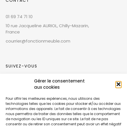
CONTACT
01 69 74 71 10
10 rue Jacqueline AURIOL, Chilly-Mazarin,
France
courrier@fonctionmeuble.com
SUIVEZ-VOUS
Gérer le consentement
Rejoignez notre communauté sur les réseaux
aux cookies
sociaux !
Pour offrir les meilleures expériences, nous utilisons des
technologies telles que les cookies pour stocker et/ou accéder aux
Nouvelles collections, vie de l’équipe ou
informations des appareils. Le fait de consentir à ces technologies
inspirations : soyez informés de nos dernières
nous permettra de traiter des données telles que le comportement
actualités.
de navigation ou les ID uniques sur ce site. Le fait de ne pas
consentir ou de retirer son consentement peut avoir un effet négatif