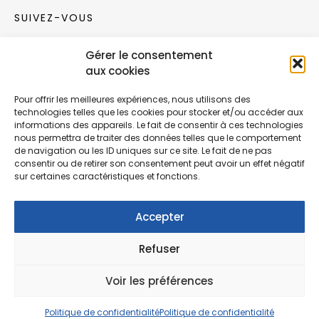
SUIVEZ-VOUS
Gérer le consentement
Rejoignez notre communauté sur les réseaux
aux cookies
sociaux !
Pour offrir les meilleures expériences, nous utilisons des
technologies telles que les cookies pour stocker et/ou accéder aux
Nouvelles collections, vie de l’équipe ou
informations des appareils. Le fait de consentir à ces technologies
inspirations : soyez informés de nos dernières
nous permettra de traiter des données telles que le comportement
actualités.
de navigation ou les ID uniques sur ce site. Le fait de ne pas
consentir ou de retirer son consentement peut avoir un effet négatif
sur certaines caractéristiques et fonctions.
Accepter
Refuser
© Copyright Fonction Meuble
2026
. Tous
droits réservés.
Voir les préférences
Politique de confidentialité
Politique de confidentialité