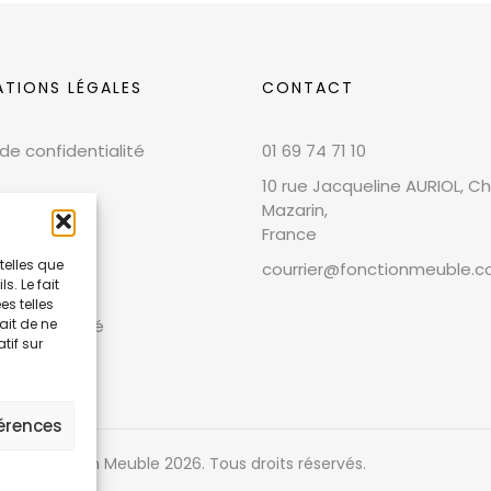
ATIONS LÉGALES
CONTACT
 de confidentialité
01 69 74 71 10
10 rue Jacqueline AURIOL, Chi
Mazarin,
France
telles que
courrier@fonctionmeuble.
. Le fait
 légales
s telles
ait de ne
et conformité
tif sur
férences
ight Fonction Meuble
2026
. Tous droits réservés.