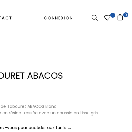
0
1
TACT
CONNEXION
OURET ABACOS
 de Tabouret ABACOS Blanc
e en résine tressée avec un coussin en tissu gris
z-vous pour accéder aux tarifs →