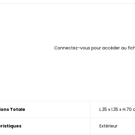
Connectez-vous pour accéder au fich
ons Totale
L.35 x l.35 x H.70
ristiques
Extérieur