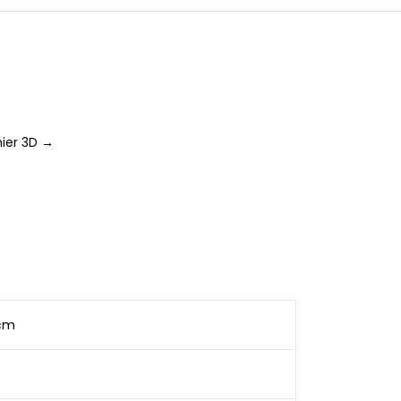
ier 3D →
 cm