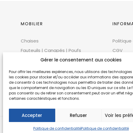
MOBILIER
INFORM
Chaises
Politique
Fauteuils | Canapés | Poufs
CGV
Mobilier extérieur
Gérer le consentement aux cookies
CGU
Tables
Cookies
Pour offrir les meilleures expériences, nous utilisons des technologies 
les cookies pour stocker et/ou accéder aux informations des appareils
Bars | Comptoirs
Mentions
de consentir à ces technologies nous permettra de traiter des donnée
que le comportement de navigation ou les ID uniques sur ce site. Le f
Mobilier scénique | Accessoires
Éthique 
pas consentir ou de retirer son consentement peut avoir un effet néga
Accessoires décoratifs
certaines caractéristiques et fonctions.
Accepter
Refuser
Voir les pré
© Copyr
Politique de confidentialité
Politique de confidentialité