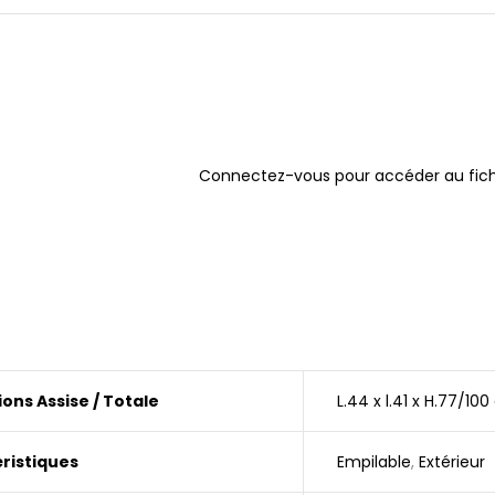
Connectez-vous pour accéder au fich
ons Assise / Totale
L.44 x l.41 x H.77/10
ristiques
Empilable
,
Extérieur