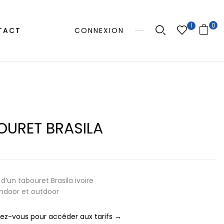
0
1
TACT
CONNEXION
OURET BRASILA
d’un tabouret Brasila ivoire
 indoor et outdoor
z-vous pour accéder aux tarifs →