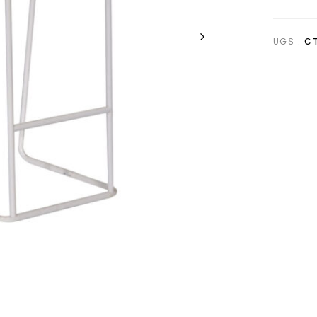
UGS :
CT