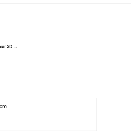
ier 3D →
0 cm