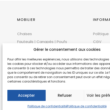
MOBILIER
INFORM
Chaises
Politique
Fauteuils | Canapés | Poufs
CGV
Mobilier extérieur
Gérer le consentement aux cookies
CGU
Tables
Cookies
Pour offrir les meilleures expériences, nous utilisons des technologies 
les cookies pour stocker et/ou accéder aux informations des appareils
Bars | Comptoirs
Mentions
de consentir à ces technologies nous permettra de traiter des donnée
que le comportement de navigation ou les ID uniques sur ce site. Le f
Mobilier scénique | Accessoires
Éthique 
pas consentir ou de retirer son consentement peut avoir un effet néga
Accessoires décoratifs
certaines caractéristiques et fonctions.
Accepter
Refuser
Voir les pré
© Copyr
Politique de confidentialité
Politique de confidentialité