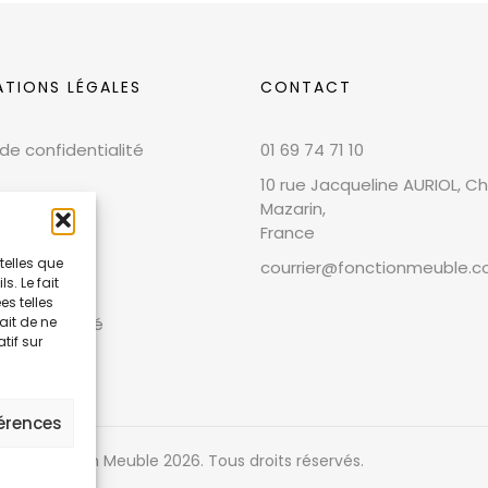
ATIONS LÉGALES
CONTACT
 de confidentialité
01 69 74 71 10
10 rue Jacqueline AURIOL, Chi
Mazarin,
France
telles que
courrier@fonctionmeuble.
. Le fait
 légales
s telles
ait de ne
et conformité
tif sur
férences
ight Fonction Meuble
2026
. Tous droits réservés.