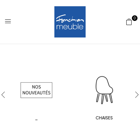
0
_
CHAISES