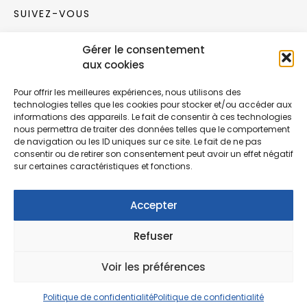
SUIVEZ-VOUS
Gérer le consentement
Rejoignez notre communauté sur les réseaux
aux cookies
sociaux !
Pour offrir les meilleures expériences, nous utilisons des
technologies telles que les cookies pour stocker et/ou accéder aux
Nouvelles collections, vie de l’équipe ou
informations des appareils. Le fait de consentir à ces technologies
inspirations : soyez informés de nos dernières
nous permettra de traiter des données telles que le comportement
actualités.
de navigation ou les ID uniques sur ce site. Le fait de ne pas
consentir ou de retirer son consentement peut avoir un effet négatif
sur certaines caractéristiques et fonctions.
Accepter
Refuser
© Copyright Fonction Meuble
2026
. Tous
droits réservés.
Voir les préférences
Politique de confidentialité
Politique de confidentialité