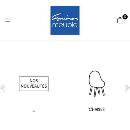
0
_
CHAISES