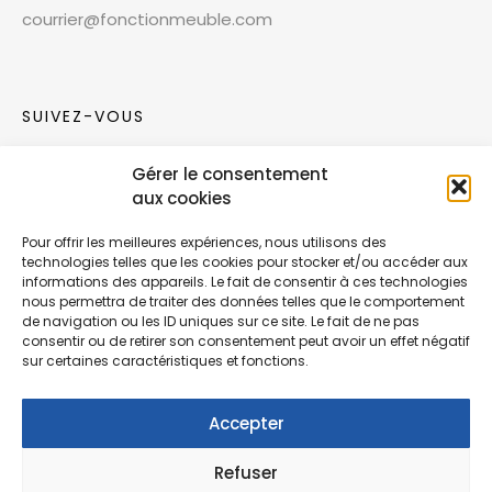
courrier@fonctionmeuble.com
SUIVEZ-VOUS
Gérer le consentement
Rejoignez notre communauté sur les réseaux
aux cookies
sociaux !
Pour offrir les meilleures expériences, nous utilisons des
technologies telles que les cookies pour stocker et/ou accéder aux
Nouvelles collections, vie de l’équipe ou
informations des appareils. Le fait de consentir à ces technologies
inspirations : soyez informés de nos dernières
nous permettra de traiter des données telles que le comportement
actualités.
de navigation ou les ID uniques sur ce site. Le fait de ne pas
consentir ou de retirer son consentement peut avoir un effet négatif
sur certaines caractéristiques et fonctions.
Accepter
Refuser
© Copyright Fonction Meuble
2026
. Tous