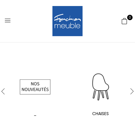
0
_
CHAISES