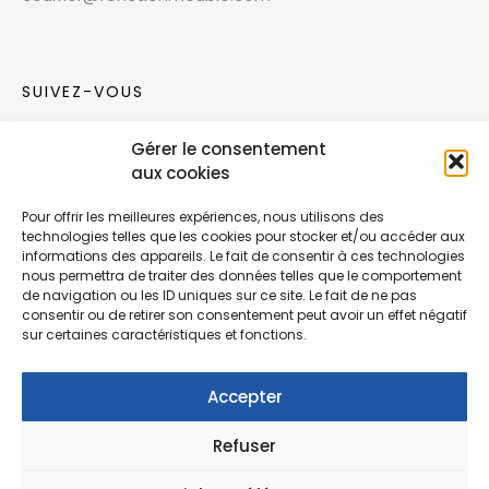
SUIVEZ-VOUS
Gérer le consentement
Rejoignez notre communauté sur les réseaux
aux cookies
sociaux !
Pour offrir les meilleures expériences, nous utilisons des
technologies telles que les cookies pour stocker et/ou accéder aux
Nouvelles collections, vie de l’équipe ou
informations des appareils. Le fait de consentir à ces technologies
inspirations : soyez informés de nos dernières
nous permettra de traiter des données telles que le comportement
actualités.
de navigation ou les ID uniques sur ce site. Le fait de ne pas
consentir ou de retirer son consentement peut avoir un effet négatif
sur certaines caractéristiques et fonctions.
Accepter
Refuser
© Copyright Fonction Meuble
2026
. Tous
droits réservés.