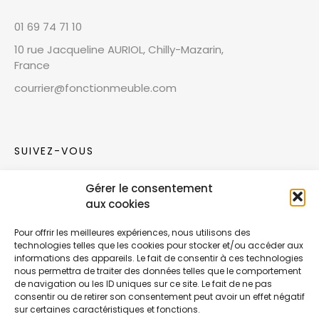
01 69 74 71 10
10 rue Jacqueline AURIOL, Chilly-Mazarin,
France
courrier@fonctionmeuble.com
SUIVEZ-VOUS
Gérer le consentement
Rejoignez notre communauté sur les réseaux
aux cookies
sociaux !
Pour offrir les meilleures expériences, nous utilisons des
technologies telles que les cookies pour stocker et/ou accéder aux
Nouvelles collections, vie de l’équipe ou
informations des appareils. Le fait de consentir à ces technologies
inspirations : soyez informés de nos dernières
nous permettra de traiter des données telles que le comportement
actualités.
de navigation ou les ID uniques sur ce site. Le fait de ne pas
consentir ou de retirer son consentement peut avoir un effet négatif
sur certaines caractéristiques et fonctions.