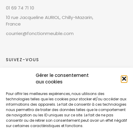
01 69 74 71 10
10 rue Jacqueline AURIOL, Chilly-Mazarin,
France
courrier@fonctionmeuble.com
SUIVEZ-VOUS
Gérer le consentement
Rejoignez notre communauté sur les réseaux
aux cookies
sociaux !
Pour offrir les meilleures expériences, nous utilisons des
technologies telles que les cookies pour stocker et/ou accéder aux
Nouvelles collections, vie de l’équipe ou
informations des appareils. Le fait de consentir à ces technologies
inspirations : soyez informés de nos dernières
nous permettra de traiter des données telles que le comportement
actualités.
de navigation ou les ID uniques sur ce site. Le fait de ne pas
consentir ou de retirer son consentement peut avoir un effet négatif
sur certaines caractéristiques et fonctions.