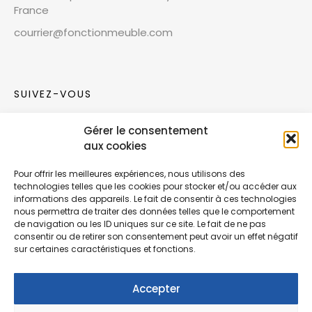
France
courrier@fonctionmeuble.com
SUIVEZ-VOUS
Gérer le consentement
Rejoignez notre communauté sur les réseaux
aux cookies
sociaux !
Pour offrir les meilleures expériences, nous utilisons des
technologies telles que les cookies pour stocker et/ou accéder aux
Nouvelles collections, vie de l’équipe ou
informations des appareils. Le fait de consentir à ces technologies
inspirations : soyez informés de nos dernières
nous permettra de traiter des données telles que le comportement
actualités.
de navigation ou les ID uniques sur ce site. Le fait de ne pas
consentir ou de retirer son consentement peut avoir un effet négatif
sur certaines caractéristiques et fonctions.
Accepter