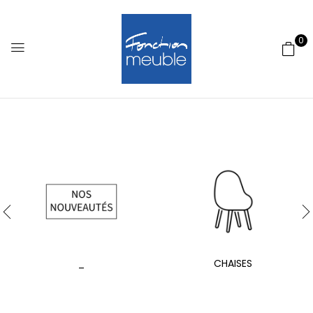
0
_
CHAISES