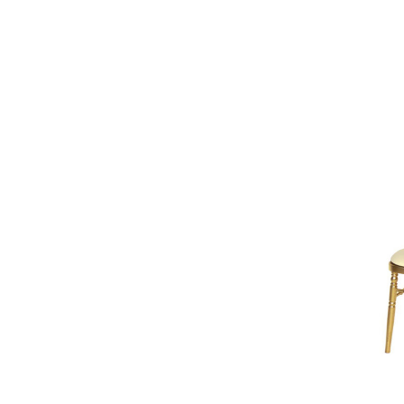
Les Rouges
70
Les Transparents
28
Les Verts
38
Les Roses
10
Les Violets
8