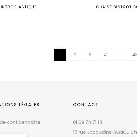
INTRE PLASTIQUE
CHAISE BISTROT B
1
2
3
4
…
4
ATIONS LÉGALES
CONTACT
 de confidentialité
01 69 74 71 10
10 rue Jacqueline AURIOL, Chi