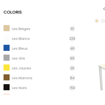
Réglable en hauteur
16
Made in France
69
COLORIS
Verrouillable
15
Les Beiges
61
Les Blancs
229
Les Bleus
46
Les Gris
95
Les Jaunes
26
Les Marrons
84
Les Noirs
150
Les Oranges
22