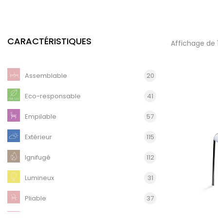
CARACTÉRISTIQUES
Affichage de 
Assemblable
20
Eco-responsable
41
Empilable
57
Extérieur
115
Ignifugé
112
Lumineux
31
Pliable
37