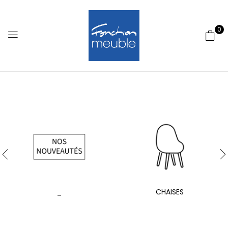
0
_
CHAISES