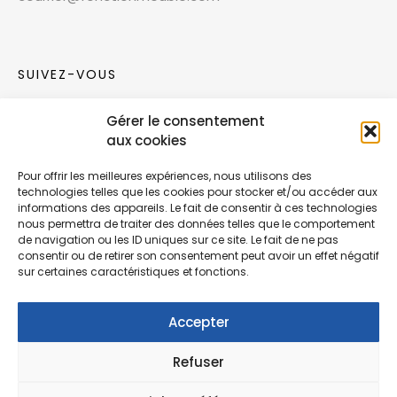
SUIVEZ-VOUS
Gérer le consentement
Rejoignez notre communauté sur les réseaux
aux cookies
sociaux !
Pour offrir les meilleures expériences, nous utilisons des
technologies telles que les cookies pour stocker et/ou accéder aux
Nouvelles collections, vie de l’équipe ou
informations des appareils. Le fait de consentir à ces technologies
inspirations : soyez informés de nos dernières
nous permettra de traiter des données telles que le comportement
actualités.
de navigation ou les ID uniques sur ce site. Le fait de ne pas
consentir ou de retirer son consentement peut avoir un effet négatif
sur certaines caractéristiques et fonctions.
Accepter
Refuser
© Copyright Fonction Meuble
2026
. Tous
droits réservés.