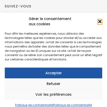
SUIVEZ-VOUS
Gérer le consentement
Rejoignez notre communauté sur les réseaux
aux cookies
sociaux !
Pour offrir les meilleures expériences, nous utilisons des
technologies telles que les cookies pour stocker et/ou accéder aux
Nouvelles collections, vie de l’équipe ou
informations des appareils. Le fait de consentir à ces technologies
inspirations : soyez informés de nos dernières
nous permettra de traiter des données telles que le comportement
actualités.
de navigation ou les ID uniques sur ce site. Le fait de ne pas
consentir ou de retirer son consentement peut avoir un effet négatif
sur certaines caractéristiques et fonctions.
Accepter
Refuser
© Copyright Fonction Meuble
2026
. Tous
droits réservés.
Voir les préférences
Politique de confidentialité
Politique de confidentialité