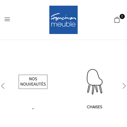
0
_
CHAISES