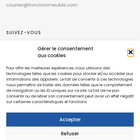
courrier@fonctionmeuble.com
SUIVEZ-VOUS
Gérer le consentement
Rejoignez notre communauté sur les réseaux
aux cookies
sociaux !
Pour offrir les meilleures expériences, nous utilisons des
technologies telles que les cookies pour stocker et/ou accéder aux
Nouvelles collections, vie de l’équipe ou
informations des appareils. Le fait de consentir à ces technologies
inspirations : soyez informés de nos dernières
nous permettra de traiter des données telles que le comportement
actualités.
de navigation ou les ID uniques sur ce site. Le fait de ne pas
consentir ou de retirer son consentement peut avoir un effet négatif
sur certaines caractéristiques et fonctions.
Accepter
Refuser
© Copyright Fonction Meuble
2026
. Tous