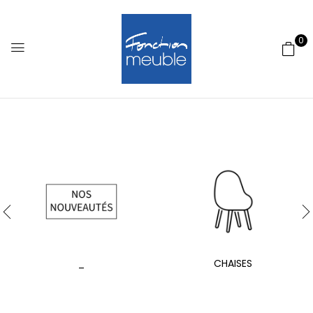
0
_
CHAISES