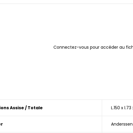
Connectez-vous pour accéder au fich
ons Assise / Totale
L.150 x l.7
er
Anderssen 