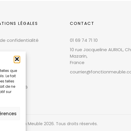
ATIONS LÉGALES
CONTACT
 de confidentialité
01 69 74 71 10
10 rue Jacqueline AURIOL, Chi
Mazarin,
France
telles que
courrier@fonctionmeuble.
. Le fait
 légales
s telles
ait de ne
et conformité
tif sur
férences
ight Fonction Meuble
2026
. Tous droits réservés.