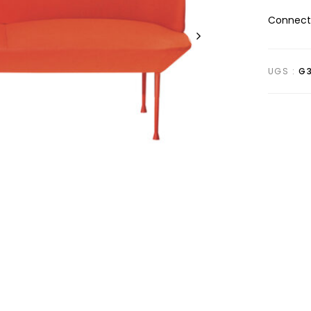
Connecte
UGS :
G