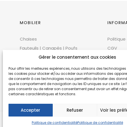
MOBILIER
INFORM
Chaises
Politique
Fauteuils | Canapés | Poufs
CGV
Mobilier extérieur
Gérer le consentement aux cookies
CGU
Tables
Cookies
Pour offrir les meilleures expériences, nous utilisons des technologies 
les cookies pour stocker et/ou accéder aux informations des appareils
Bars | Comptoirs
Mentions
de consentir à ces technologies nous permettra de traiter des donnée
que le comportement de navigation ou les ID uniques sur ce site. Le f
Mobilier scénique | Accessoires
Éthique 
pas consentir ou de retirer son consentement peut avoir un effet néga
Accessoires décoratifs
certaines caractéristiques et fonctions.
Accepter
Refuser
Voir les pré
© Copyr
Politique de confidentialité
Politique de confidentialité