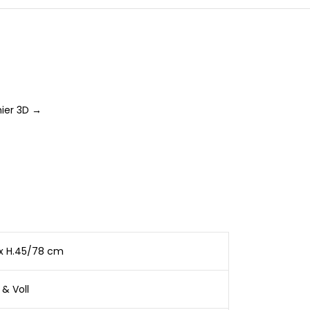
ier 3D →
3 x H.45/78 cm
& Voll