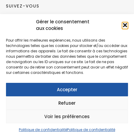
SUIVEZ-VOUS
Gérer le consentement
Rejoignez notre communauté sur les réseaux
aux cookies
sociaux !
Pour offrir les meilleures expériences, nous utilisons des
technologies telles que les cookies pour stocker et/ou accéder aux
Nouvelles collections, vie de l’équipe ou
informations des appareils. Le fait de consentir à ces technologies
inspirations : soyez informés de nos dernières
nous permettra de traiter des données telles que le comportement
actualités.
de navigation ou les ID uniques sur ce site. Le fait de ne pas
consentir ou de retirer son consentement peut avoir un effet négatif
sur certaines caractéristiques et fonctions.
Accepter
Refuser
© Copyright Fonction Meuble
2026
. Tous
droits réservés.
Voir les préférences
Politique de confidentialité
Politique de confidentialité