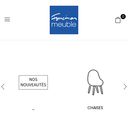
0
_
CHAISES