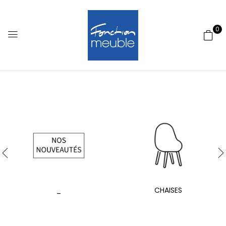
0
_
CHAISES