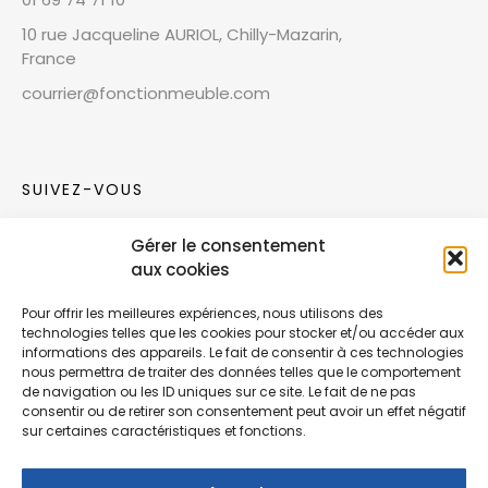
10 rue Jacqueline AURIOL, Chilly-Mazarin,
France
courrier@fonctionmeuble.com
SUIVEZ-VOUS
Gérer le consentement
Rejoignez notre communauté sur les réseaux
aux cookies
sociaux !
Pour offrir les meilleures expériences, nous utilisons des
technologies telles que les cookies pour stocker et/ou accéder aux
Nouvelles collections, vie de l’équipe ou
informations des appareils. Le fait de consentir à ces technologies
inspirations : soyez informés de nos dernières
nous permettra de traiter des données telles que le comportement
actualités.
de navigation ou les ID uniques sur ce site. Le fait de ne pas
consentir ou de retirer son consentement peut avoir un effet négatif
sur certaines caractéristiques et fonctions.