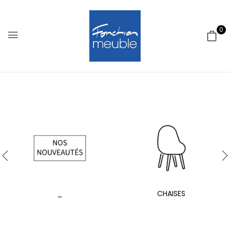
0
_
CHAISES