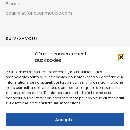
France
courrier@fonctionmeuble.com
SUIVEZ-VOUS
Gérer le consentement
Rejoignez notre communauté sur les réseaux
aux cookies
sociaux !
Pour offrir les meilleures expériences, nous utilisons des
technologies telles que les cookies pour stocker et/ou accéder aux
Nouvelles collections, vie de l’équipe ou
informations des appareils. Le fait de consentir à ces technologies
inspirations : soyez informés de nos dernières
nous permettra de traiter des données telles que le comportement
actualités.
de navigation ou les ID uniques sur ce site. Le fait de ne pas
consentir ou de retirer son consentement peut avoir un effet négatif
sur certaines caractéristiques et fonctions.
Accepter