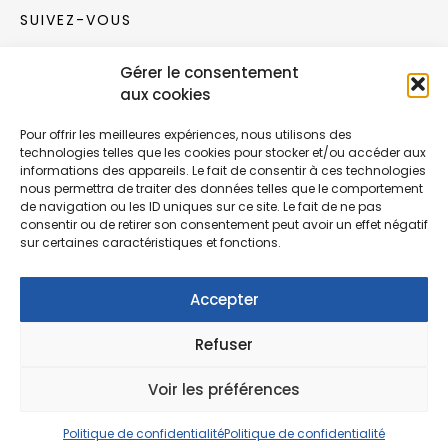
SUIVEZ-VOUS
Gérer le consentement
Rejoignez notre communauté sur les réseaux
aux cookies
sociaux !
Pour offrir les meilleures expériences, nous utilisons des
technologies telles que les cookies pour stocker et/ou accéder aux
Nouvelles collections, vie de l’équipe ou
informations des appareils. Le fait de consentir à ces technologies
inspirations : soyez informés de nos dernières
nous permettra de traiter des données telles que le comportement
actualités.
de navigation ou les ID uniques sur ce site. Le fait de ne pas
consentir ou de retirer son consentement peut avoir un effet négatif
sur certaines caractéristiques et fonctions.
Accepter
Refuser
© Copyright Fonction Meuble
2026
. Tous
droits réservés.
Voir les préférences
Politique de confidentialité
Politique de confidentialité