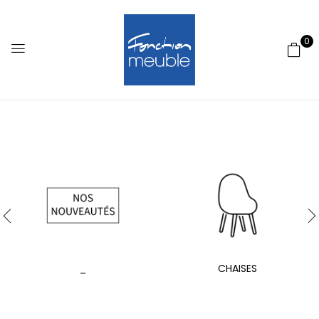
0
_
CHAISES