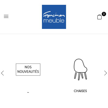
0
_
CHAISES