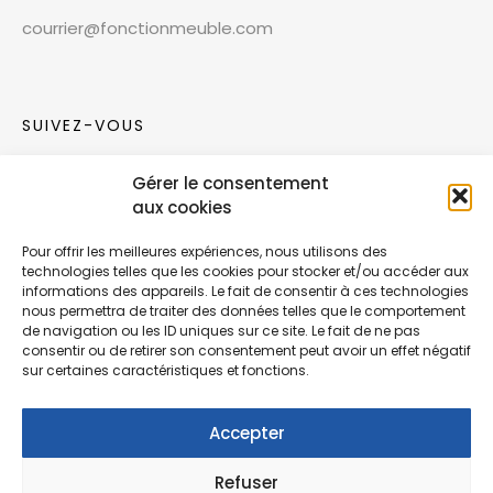
courrier@fonctionmeuble.com
SUIVEZ-VOUS
Gérer le consentement
Rejoignez notre communauté sur les réseaux
aux cookies
sociaux !
Pour offrir les meilleures expériences, nous utilisons des
technologies telles que les cookies pour stocker et/ou accéder aux
Nouvelles collections, vie de l’équipe ou
informations des appareils. Le fait de consentir à ces technologies
inspirations : soyez informés de nos dernières
nous permettra de traiter des données telles que le comportement
actualités.
de navigation ou les ID uniques sur ce site. Le fait de ne pas
consentir ou de retirer son consentement peut avoir un effet négatif
sur certaines caractéristiques et fonctions.
Accepter
Refuser
© Copyright Fonction Meuble
2026
. Tous