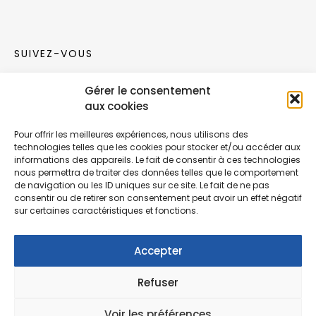
SUIVEZ-VOUS
Gérer le consentement
Rejoignez notre communauté sur les réseaux
aux cookies
sociaux !
Pour offrir les meilleures expériences, nous utilisons des
technologies telles que les cookies pour stocker et/ou accéder aux
Nouvelles collections, vie de l’équipe ou
informations des appareils. Le fait de consentir à ces technologies
inspirations : soyez informés de nos dernières
nous permettra de traiter des données telles que le comportement
actualités.
de navigation ou les ID uniques sur ce site. Le fait de ne pas
consentir ou de retirer son consentement peut avoir un effet négatif
sur certaines caractéristiques et fonctions.
Accepter
Refuser
© Copyright Fonction Meuble
2026
. Tous
droits réservés.
Voir les préférences