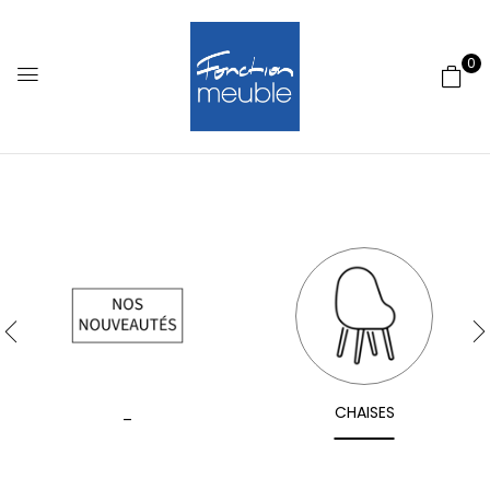
0
_
CHAISES