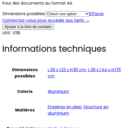
Pour des documents au format A4.
Dimensions possibles
Effacer
Connectez-vous pour accéder aux tarifs →
Ajouter à la liste de souhaits
UGS :
E116
Informations techniques
Dimensions
L.39 x l.23 x H.151 cm
,
L.39 x l.44 x H.175
possibles
cm
Coloris
Aluminium
Etagères en plexi
,
Structure en
Matières
aluminium