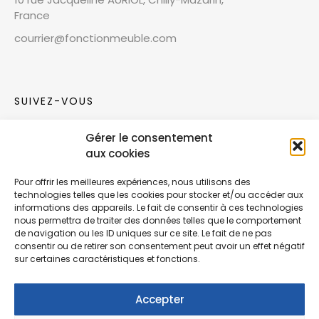
France
courrier@fonctionmeuble.com
SUIVEZ-VOUS
Gérer le consentement
Rejoignez notre communauté sur les réseaux
aux cookies
sociaux !
Pour offrir les meilleures expériences, nous utilisons des
technologies telles que les cookies pour stocker et/ou accéder aux
Nouvelles collections, vie de l’équipe ou
informations des appareils. Le fait de consentir à ces technologies
inspirations : soyez informés de nos dernières
nous permettra de traiter des données telles que le comportement
actualités.
de navigation ou les ID uniques sur ce site. Le fait de ne pas
consentir ou de retirer son consentement peut avoir un effet négatif
sur certaines caractéristiques et fonctions.
Accepter