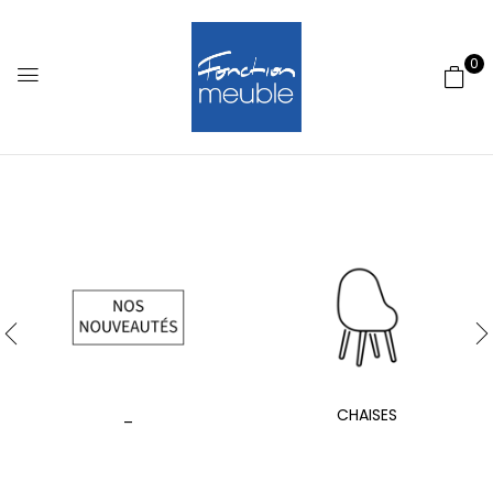
0
_
CHAISES