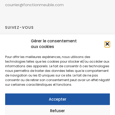
courrier@fonctionmeuble.com
SUIVEZ-VOUS
Gérer le consentement
Rejoignez notre communauté sur les réseaux
aux cookies
sociaux !
Pour offrir les meilleures expériences, nous utilisons des
technologies telles que les cookies pour stocker et/ou accéder aux
Nouvelles collections, vie de l’équipe ou
informations des appareils. Le fait de consentir à ces technologies
inspirations : soyez informés de nos dernières
nous permettra de traiter des données telles que le comportement
actualités.
de navigation ou les ID uniques sur ce site. Le fait de ne pas
consentir ou de retirer son consentement peut avoir un effet négatif
sur certaines caractéristiques et fonctions.
Accepter
Refuser
© Copyright Fonction Meuble
2026
. Tous