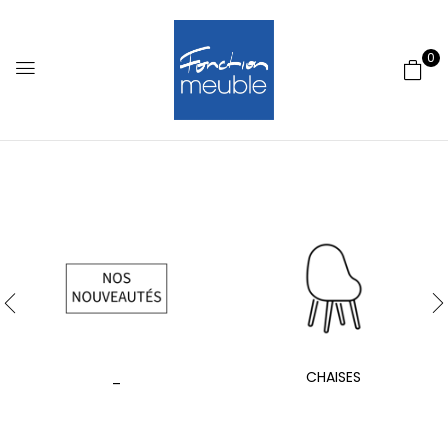
0
_
CHAISES