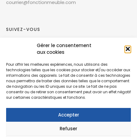
courrier@fonctionmeuble.com
SUIVEZ-VOUS
Gérer le consentement
Rejoignez notre communauté sur les réseaux
aux cookies
sociaux !
Pour offrir les meilleures expériences, nous utilisons des
technologies telles que les cookies pour stocker et/ou accéder aux
Nouvelles collections, vie de l’équipe ou
informations des appareils. Le fait de consentir à ces technologies
inspirations : soyez informés de nos dernières
nous permettra de traiter des données telles que le comportement
actualités.
de navigation ou les ID uniques sur ce site. Le fait de ne pas
consentir ou de retirer son consentement peut avoir un effet négatif
sur certaines caractéristiques et fonctions.
Accepter
Refuser
© Copyright Fonction Meuble
2026
. Tous
droits réservés.