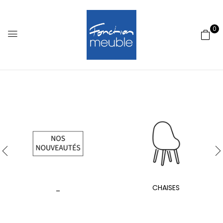
0
_
CHAISES